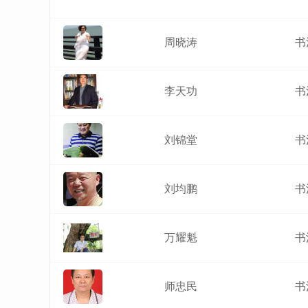
周晓涛
书
李天功
书
刘锦堂
书
刘均鹏
书
万耀魁
书
师忠民
书