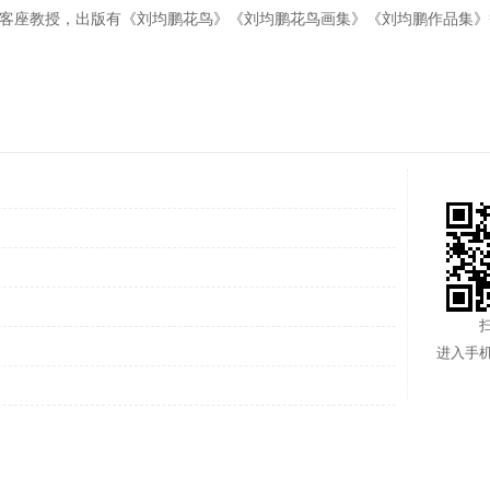
客座教授，出版有《刘均鹏花鸟》《刘均鹏花鸟画集》《刘均鹏作品集》
进入手