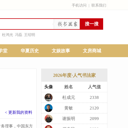
手机访问
|
联系我们
雨
杜鸿光
冯磊
王绍明
学堂
华夏历史
文娱故事
文房商城
2026年度·人气书法家
头像
姓名
人气值
杜成元
2338
黄敏
2120
< 更新我的资料
​谢振明
2099
常务理事，中国东方