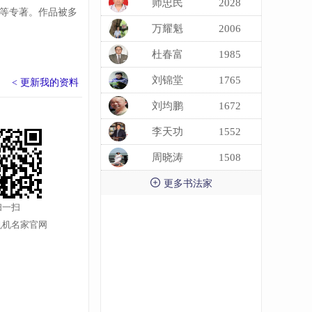
师忠民
2028
等专著。作品被多
万耀魁
2006
杜春富
1985
刘锦堂
1765
< 更新我的资料
刘均鹏
1672
李天功
1552
周晓涛
1508

更多书法家
扫一扫
机机名家官网