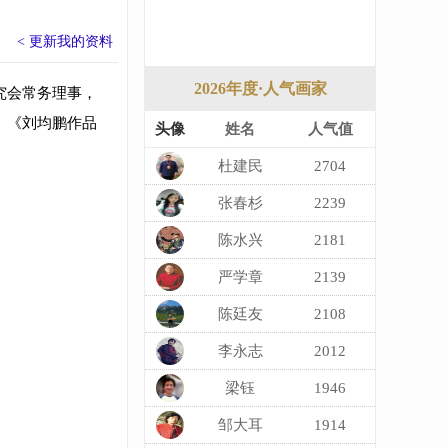
< 更新我的资料
2026年度·人气画家
究会常务理事，
》《刘均鹏作品
头像
姓名
人气值
杜建民
2704
张春杉
2239
陈水兴
2181
严学章
2139
陈廷友
2108
李永志
2012
梁钰
1946
邹大耳
1914