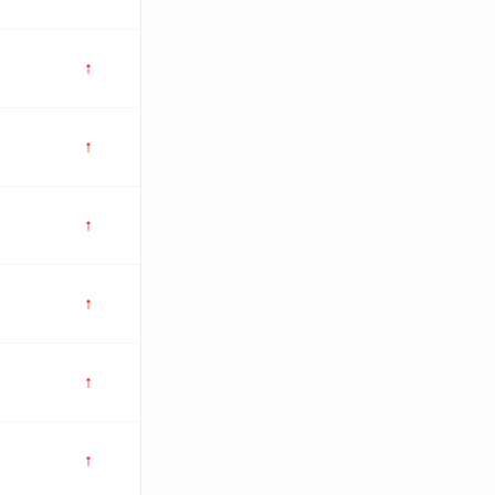
↑
↑
↑
↑
↑
↑