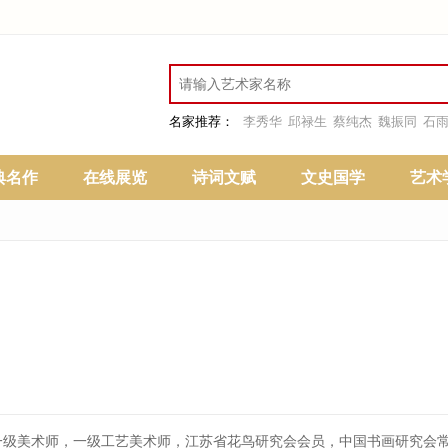
名家推荐：
李秀华
邱禄生
蔡纯杰
魏振同
石
典名作
在线展览
诗词文赋
文史国学
艺术
一级美术师，一级工艺美术师，江苏省花鸟研究会会员，中国书画研究会