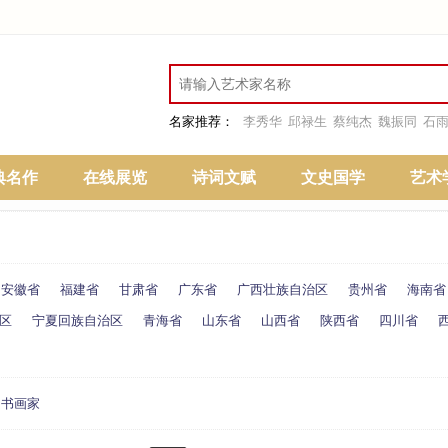
名家推荐：
李秀华
邱禄生
蔡纯杰
魏振同
石
典名作
在线展览
诗词文赋
文史国学
艺术
安徽省
福建省
甘肃省
广东省
广西壮族自治区
贵州省
海南省
区
宁夏回族自治区
青海省
山东省
山西省
陕西省
四川省
约书画家