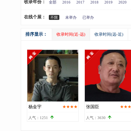
收录年份：
全部
2016
2017
2018
2019
2020
在线个展：
不限
未举办
已举办
排序显示：
收录时间(近-远)
收录时间(远-近)
杨金宇
★★★★
张国臣
★★


人气：1251
人气：3630