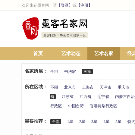
欢迎来到墨客网！请
【登录】
或
【注册】
首页
艺术动态
艺术名家
经
名家所属：
全部
书法家
画家
所在区域：
不限
北京市
上海市
天津市
重庆市
省
江苏省
江西省
辽宁省
内蒙古自治
行政区
中国台湾
香港特别行政区
墨客推荐：
全部
1星
2星
3星
4星
5星
特