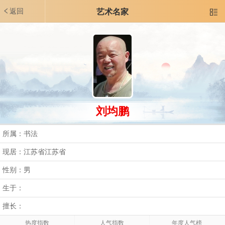
返回
艺术名家

刘均鹏
所属：书法
现居：江苏省江苏省
性别：男
生于：
擅长：
热度指数
人气指数
年度人气榜