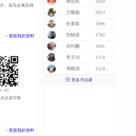
师忠民
2050
山水、花鸟走禽及独
万耀魁
2023
杜春富
1996
刘锦堂
1782
< 更新我的资料
刘均鹏
1691
李天功
1574
周晓涛
1524

更多书法家
扫一扫
机机名家官网
< 更新我的资料