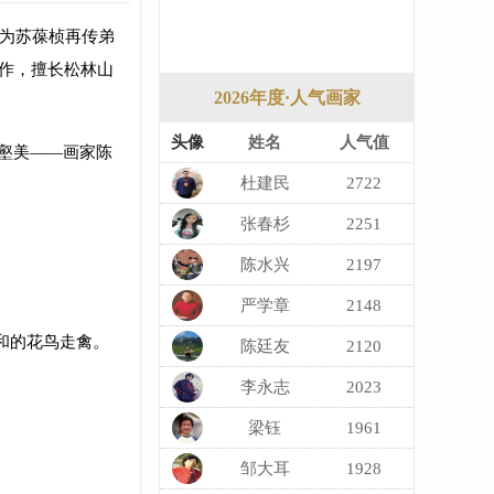
，为苏葆桢再传弟
创作，擅长松林山
2026年度·人气画家
头像
姓名
人气值
丘壑美——画家陈
杜建民
2722
张春杉
2251
陈水兴
2197
严学章
2148
和的花鸟走禽。
陈廷友
2120
李永志
2023
梁钰
1961
邹大耳
1928