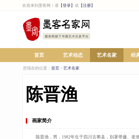
欢迎来到墨客网！请
【登录】
或
【注册】
首页
艺术动态
艺术名家
经
您现在的位置：
首页
>
艺术名家
陈晋渔
画家简介
陈晋渔，男，1982年生于四川古蔺县，别署帚廬、老