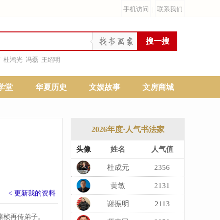
手机访问
|
联系我们
雨
杜鸿光
冯磊
王绍明
学堂
华夏历史
文娱故事
文房商城
2026年度·人气书法家
头像
姓名
人气值
杜成元
2356
黄敏
2131
< 更新我的资料
​谢振明
2113
葆桢再传弟子。