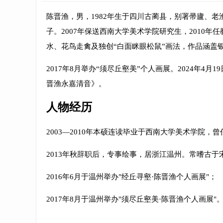
陈晋渔，男，1982年生于四川古蔺县，别署帚廬、老
子。2007年保送西南大学美术学院研究生，2010
水、花鸟走禽及独创“白面眯眼松鼠”画法，作品涵盖
2017年8月举办“须尽丘壑美”个人画展。2024年
晋渔永嘉清音》。
人物经历
2003—2010年本硕连读毕业于西南大学美术学院，
2013年秋辞职后，专事绘事，居浙江温州。常嗜古
2016年6月于温州举办"经丘寻壑·陈晋渔个人画展"；
2017年8月于温州举办"须尽丘壑美·陈晋渔个人画展"