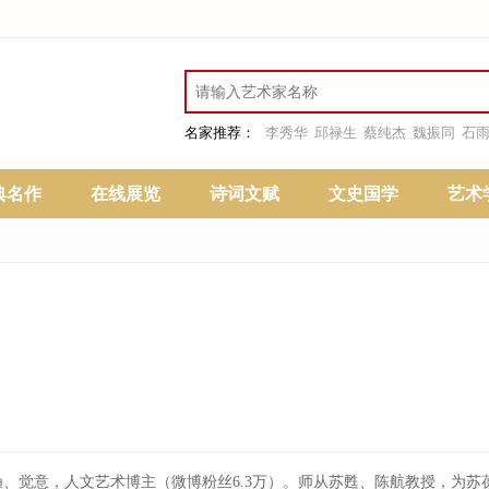
名家推荐：
李秀华
邱禄生
蔡纯杰
魏振同
石
典名作
在线展览
诗词文赋
文史国学
艺术
渔、觉意，人文艺术博主（微博粉丝6.3万）。师从苏甦、陈航教授，为苏