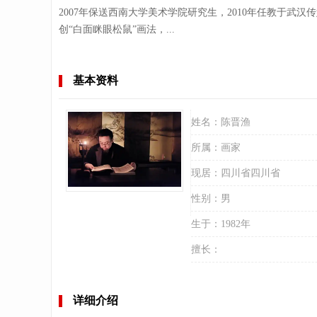
2007年保送西南大学美术学院研究生，2010年任教于武
创“白面眯眼松鼠”画法，...
基本资料
姓名：
陈晋渔
所属：
画家
现居：
四川省四川省
性别：
男
生于：
1982年
擅长：
详细介绍