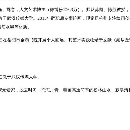
渔、觉意，人文艺术博主（微博粉丝6.3万）。师从苏甦、陈航教授
年任教于武汉传媒大学。2013年辞职后专事绘画，现定居杭州专注绘画
银箔水墨等材质。
4月19日在岳阳市金鹗书院开展个人画展。其艺术实践收录于文献《须尽
曾任教于武汉传媒大学。
于宋元诸家，脱去时习，托志丹青。善画高逸简率的松林山水，寂淡清
。