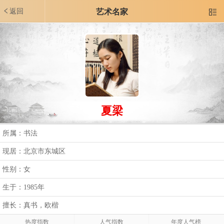
返回
艺术名家

夏梁
所属：书法
现居：北京市东城区
性别：女
生于：1985年
擅长：真书，欧楷
热度指数
人气指数
年度人气榜