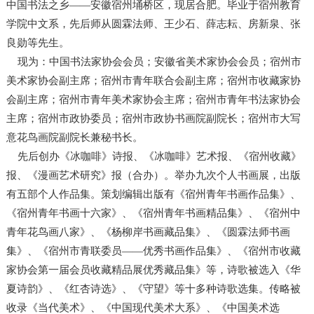
中国书法之乡——安徽宿州埇桥区，现居合肥。毕业于宿州教育
学院中文系，先后师从圆霖法师、王少石、薛志耘、房新泉、张
良勋等先生。
现为：中国书法家协会会员；安徽省美术家协会会员；宿州市
美术家协会副主席；宿州市青年联合会副主席；宿州市收藏家协
会副主席；宿州市青年美术家协会主席；宿州市青年书法家协会
主席；宿州市政协委员；宿州市政协书画院副院长；宿州市大写
意花鸟画院副院长兼秘书长。
先后创办《冰咖啡》诗报、《冰咖啡》艺术报、《宿州收藏》
报、《漫画艺术研究》报（合办）。举办九次个人书画展，出版
有五部个人作品集。策划编辑出版有《宿州青年书画作品集》、
《宿州青年书画十六家》、《宿州青年书画精品集》、《宿州中
青年花鸟画八家》、《杨柳岸书画藏品集》、《圆霖法师书画
集》、《宿州市青联委员——优秀书画作品集》、《宿州市收藏
家协会第一届会员收藏精品展优秀藏品集》等，诗歌被选入《华
夏诗韵》、《红杏诗选》、《守望》等十多种诗歌选集。传略被
收录《当代美术》、《中国现代美术大系》、《中国美术选