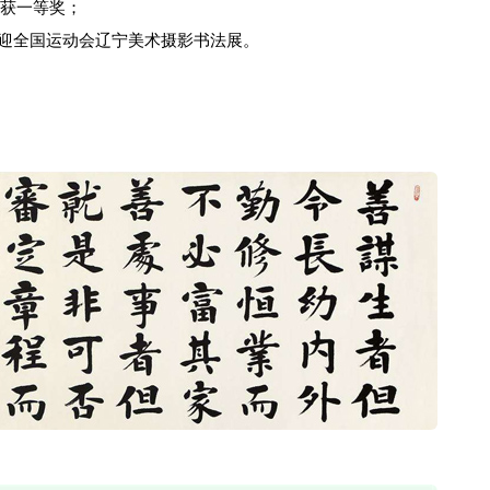
荣获一等奖；
宁迎全国运动会辽宁美术摄影书法展。