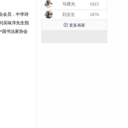
马曙光
1925
会会员，中华诗
刘京生
1876
到吴味淳先生指

更多画家
中国书法家协会