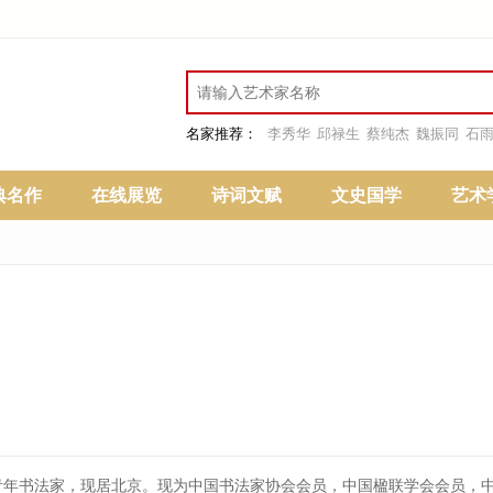
名家推荐：
李秀华
邱禄生
蔡纯杰
魏振同
石
典名作
在线展览
诗词文赋
文史国学
艺术
人，青年书法家，现居北京。现为中国书法家协会会员，中国楹联学会会员，