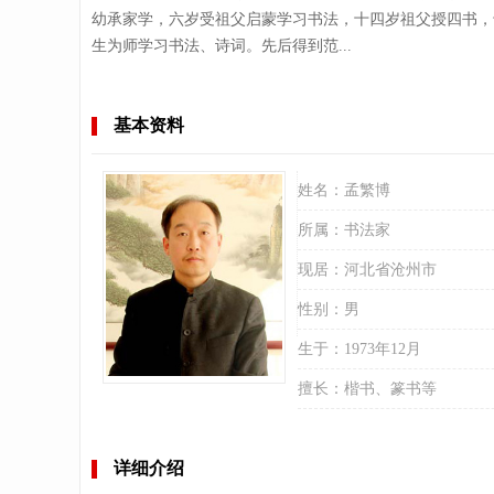
幼承家学，六岁受祖父启蒙学习书法，十四岁祖父授四书，
生为师学习书法、诗词。先后得到范...
基本资料
姓名：
孟繁博
所属：
书法家
现居：
河北省沧州市
性别：
男
生于：
1973年12月
擅长：
楷书、篆书等
详细介绍