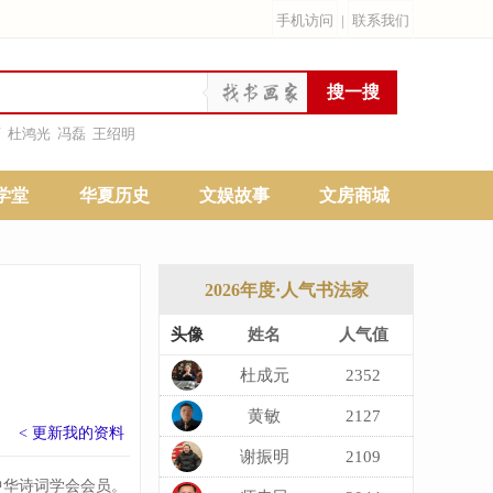
手机访问
|
联系我们
雨
杜鸿光
冯磊
王绍明
学堂
华夏历史
文娱故事
文房商城
2026年度·人气书法家
头像
姓名
人气值
杜成元
2352
黄敏
2127
< 更新我的资料
​谢振明
2109
中华诗词学会会员。