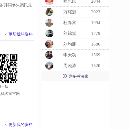
师忠民
2044
岁拜同乡朱惠民先
万耀魁
2023
杜春富
1994
刘锦堂
1779
< 更新我的资料
刘均鹏
1686
李天功
1569
周晓涛
1520

更多书法家
扫一扫
机机名家官网
< 更新我的资料