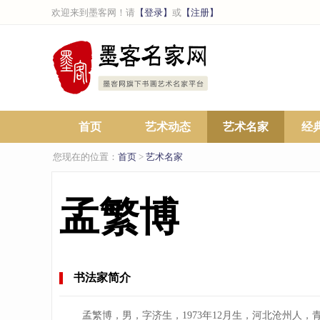
欢迎来到墨客网！请
【登录】
或
【注册】
首页
艺术动态
艺术名家
经
您现在的位置：
首页
>
艺术名家
孟繁博
书法家简介
孟繁博，男，字济生，1973年12月生，河北沧州