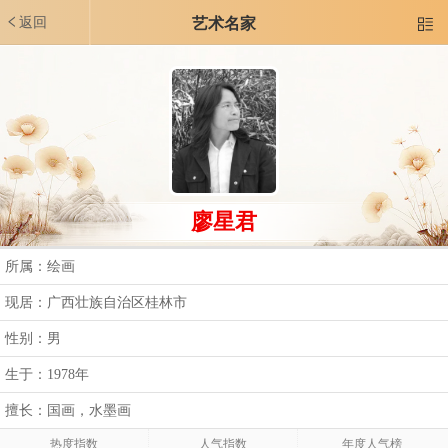
返回
艺术名家

廖星君
所属：绘画
现居：广西壮族自治区桂林市
性别：男
生于：1978年
擅长：国画，水墨画
热度指数
人气指数
年度人气榜