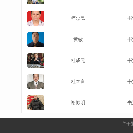
师忠民
书
黄敏
书
杜成元
书
杜春富
书
​谢振明
书
关于