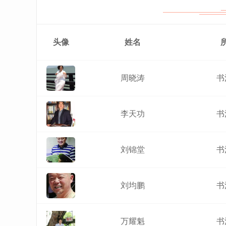
头像
姓名
周晓涛
书
李天功
书
刘锦堂
书
刘均鹏
书
万耀魁
书