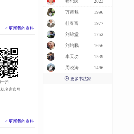
师忠民
2023
万耀魁
1996
杜春富
1977
< 更新我的资料
刘锦堂
1752
刘均鹏
1656
李天功
1539
周晓涛
1496

更多书法家
扫一扫
机机名家官网
< 更新我的资料