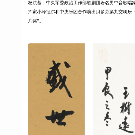
杨洪基，中央军委政治工作部歌剧团著名男中音歌唱家
挥家小泽征尔和中央乐团合作演出贝多芬第九交响乐《
片奖”。