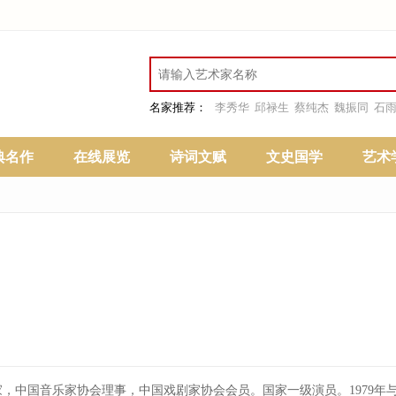
名家推荐：
李秀华
邱禄生
蔡纯杰
魏振同
石
典名作
在线展览
诗词文赋
文史国学
艺术
，中国音乐家协会理事，中国戏剧家协会会员。国家一级演员。1979年