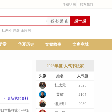
手机访问
|
联系我们
雨
杜鸿光
冯磊
王绍明
学堂
华夏历史
文娱故事
文房商城
2026年度·人气书法家
头像
姓名
人气值
杜成元
2323
黄敏
2105
< 更新我的资料
​谢振明
2089
与日本指挥家小泽征