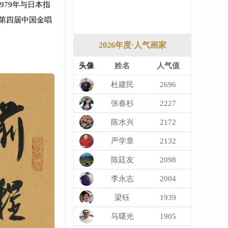
79年与日本指
“第四届中国金唱
2026年度·人气画家
头像
姓名
人气值
杜建民
2696
张春杉
2227
陈水兴
2172
严学章
2132
陈廷友
2098
李永志
2004
梁钰
1939
马曙光
1905