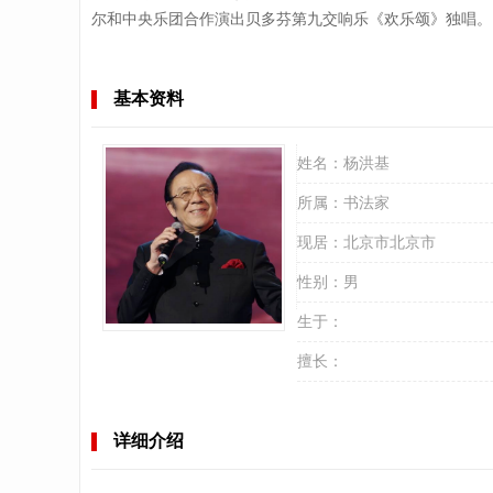
尔和中央乐团合作演出贝多芬第九交响乐《欢乐颂》独唱。曾
基本资料
姓名：
杨洪基
所属：
书法家
现居：
北京市北京市
性别：
男
生于：
擅长：
详细介绍