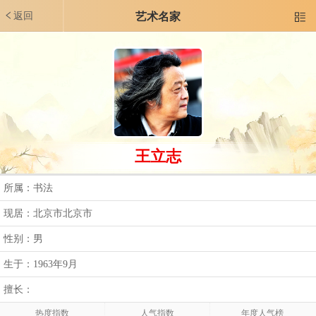
返回
艺术名家

王立志
所属：书法
现居：北京市北京市
性别：男
生于：1963年9月
擅长：
热度指数
人气指数
年度人气榜