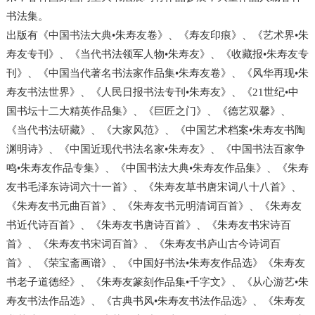
书法集。
出版有《中国书法大典•朱寿友卷》、《寿友印痕》、《艺术界•朱
寿友专刊》、《当代书法领军人物•朱寿友》、《收藏报•朱寿友专
刊》、《中国当代著名书法家作品集•朱寿友卷》、《风华再现•朱
寿友书法世界》、《人民日报书法专刊•朱寿友》、《21世纪•中
国书坛十二大精英作品集》、《巨匠之门》、《德艺双馨》、
《当代书法研藏》、《大家风范》、《中国艺术档案•朱寿友书陶
渊明诗》、《中国近现代书法名家•朱寿友》、《中国书法百家争
鸣•朱寿友作品专集》、《中国书法大典•朱寿友作品集》、《朱寿
友书毛泽东诗词六十一首》、《朱寿友草书唐宋词八十八首》、
《朱寿友书元曲百首》、《朱寿友书元明清词百首》、《朱寿友
书近代诗百首》、《朱寿友书唐诗百首》、《朱寿友书宋诗百
首》、《朱寿友书宋词百首》、《朱寿友书庐山古今诗词百
首》、《荣宝斋画谱》、《中国好书法•朱寿友作品选》《朱寿友
书老子道德经》、《朱寿友篆刻作品集•千字文》、《从心游艺•朱
寿友书法作品选》、《古典书风•朱寿友书法作品选》、《朱寿友