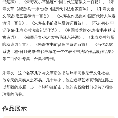
书楚辞》、《朱寿友小草墨迹•中国古代短篇散文一百篇》、《朱
寿友草书墨迹•马一浮七绝中国历代书法名家百咏》、《朱寿友金
文墨迹•唐五言律诗一百首》、《朱寿友作品集•中国历代诗人咏春
诗词一百首》、《朱寿友书前贤咏夏诗词百首》、《不忘初心 牢
记使命•朱寿友书法篆刻近作选》、《中国美术馆•朱寿友书中秋节
古诗词》、《翰墨丹青•朱寿友书毛泽东诗词》、《朱寿友书前贤
咏秋诗词百首》、《朱寿友书前贤咏冬诗词百首》、《当代名家
系统工程•日月光华•当代书坛老一代代表性书法家作品展作品集》
等二百余种专集、合集和专刊。
朱寿友，这个名字几乎与文革后的书法热潮同步见于文化社会。
他今天的果实来之不易。几十年来，他在追寻艺术真谛的道路上
以坚毅的步履一步一个脚印往前走，他的实践给我们提供了很多
珍贵的借鉴。
作品展示